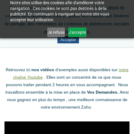
Notre sites utilise des cookies afin d'améliorer votre
En poursuivant votre navigation, vous acceptez le dépôt de
navigation . Ces cookies ne sont pas destinés à de la
publicité. En continuant à naviguer sur notre site vous
cookies tiers destinés à vous proposer des vidéos, des boutons
accepter leur utilisation.
de partage, des remontées de contenus de plateformes sociales
et à améliorer notre site.
Je refuse
J'accepte
Accepter
Retrouvez ici
nos vidéos
d'exemples aussi disponibles sur
notre
chaîne Youtube
. Elles sont un concentré de ce que nous
pouvons traiter pendant 2 heures en vous accompagnant. Nous
travaillons ensemble à la mise en place de
Vos Demandes.
Ainsi
vous gagnez en plus du temps , une meilleure connaissance de
votre environnement Zoho.